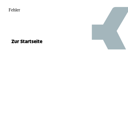
Fehler
500
el.split(...).at is not a function
Zur Startseite