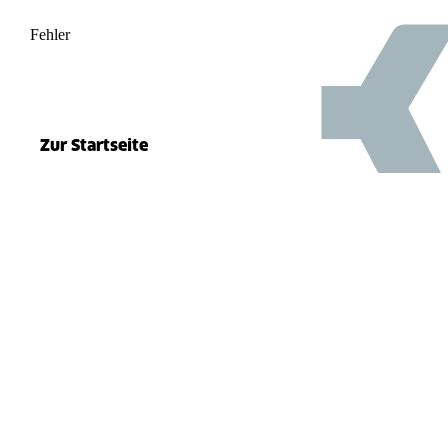
Fehler
500
el.split(...).at is not a function
Zur Startseite