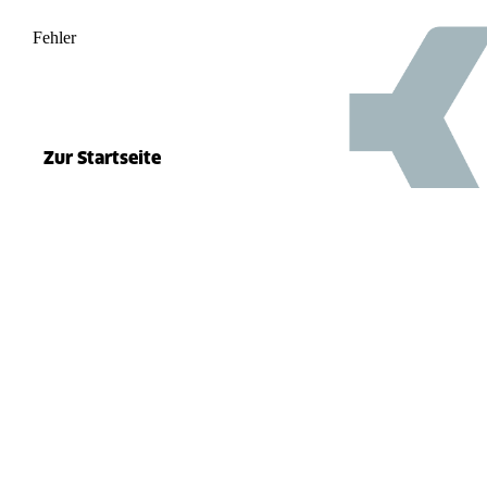
Fehler
500
el.split(...).at is not a function
Zur Startseite