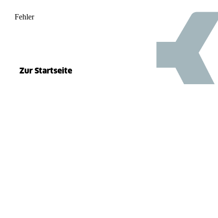
Fehler
500
el.split(...).at is not a function
Zur Startseite