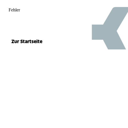
Fehler
500
el.split(...).at is not a function
Zur Startseite