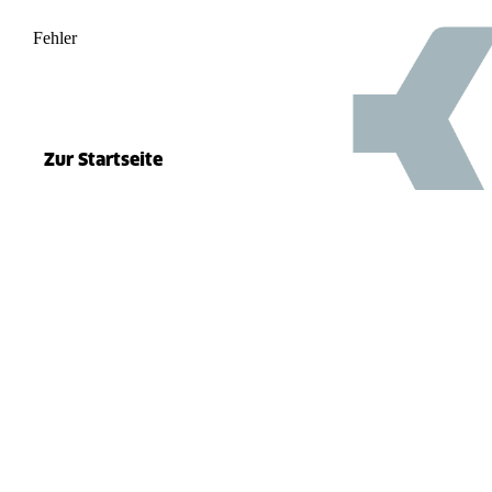
Fehler
500
el.split(...).at is not a function
Zur Startseite