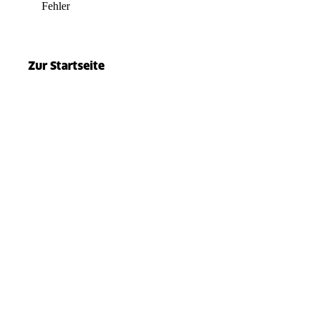
Fehler
el.split(...).at is not a function
Zur Startseite