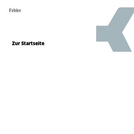
Fehler
500
el.split(...).at is not a function
Zur Startseite