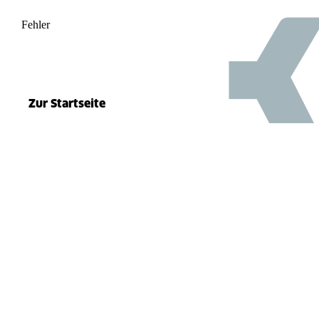
Fehler
500
el.split(...).at is not a function
Zur Startseite