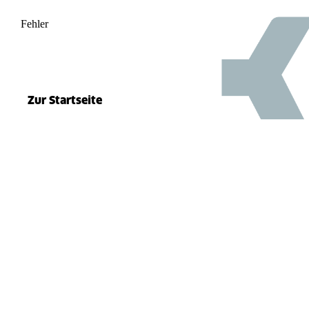
Fehler
500
el.split(...).at is not a function
Zur Startseite