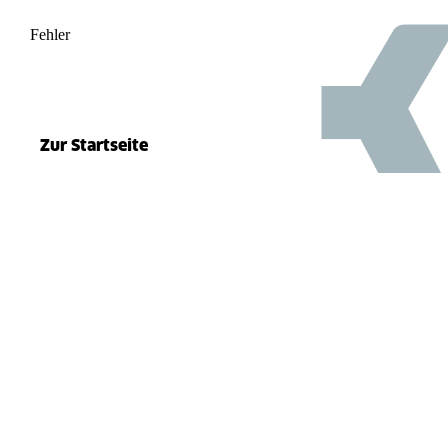
Fehler
500
el.split(...).at is not a function
Zur Startseite