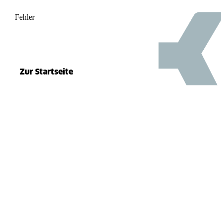
Fehler
500
el.split(...).at is not a function
Zur Startseite