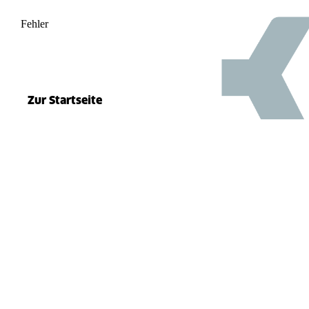
Fehler
500
el.split(...).at is not a function
Zur Startseite