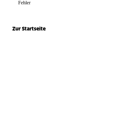
Fehler
el.split(...).at is not a function
Zur Startseite