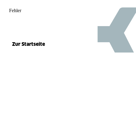
Fehler
500
el.split(...).at is not a function
Zur Startseite