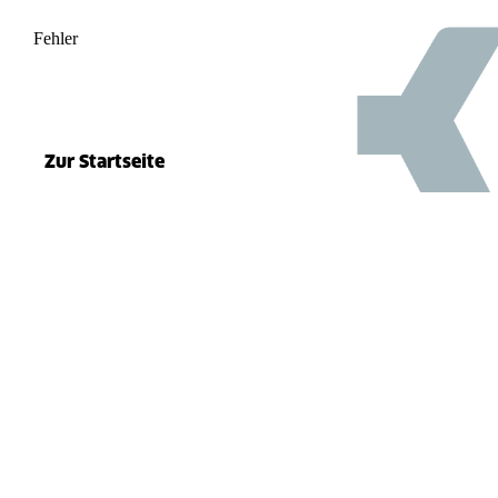
Fehler
500
el.split(...).at is not a function
Zur Startseite