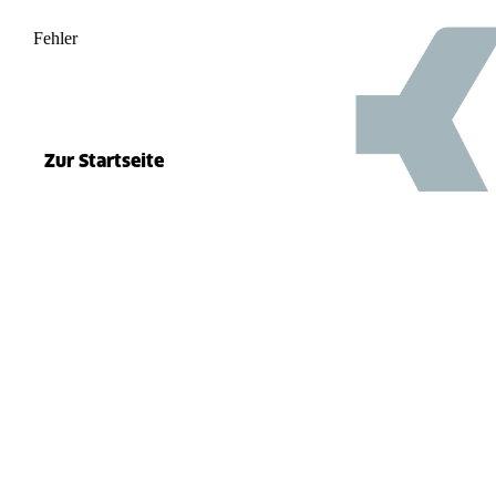
Fehler
500
el.split(...).at is not a function
Zur Startseite