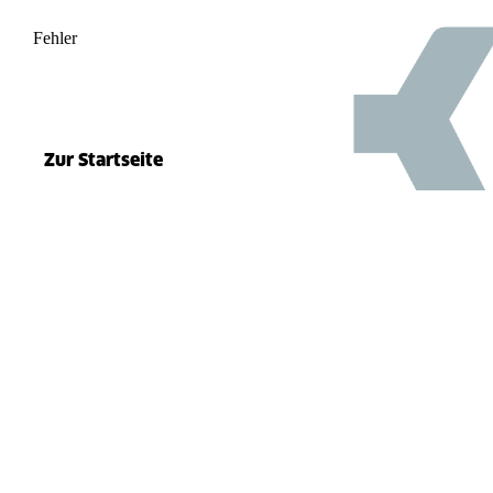
Fehler
500
el.split(...).at is not a function
Zur Startseite