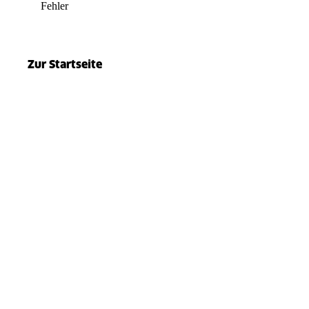
Fehler
el.split(...).at is not a function
Zur Startseite