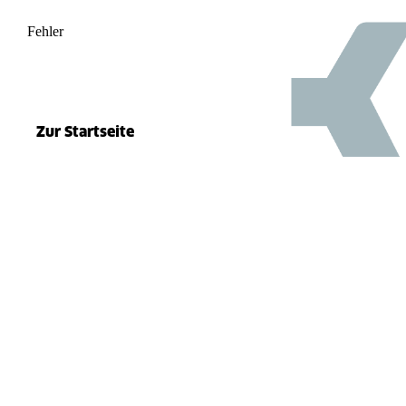
Fehler
500
el.split(...).at is not a function
Zur Startseite