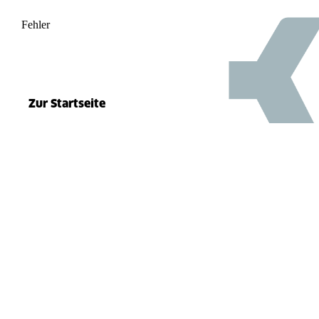
Fehler
500
el.split(...).at is not a function
Zur Startseite