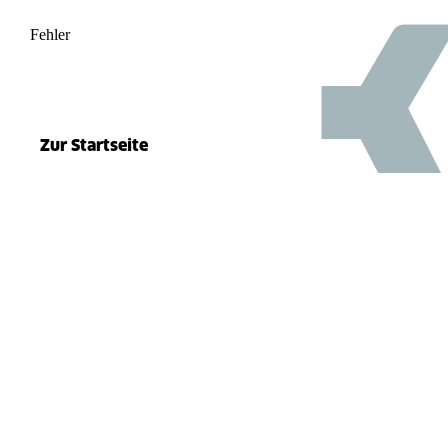
Fehler
500
el.split(...).at is not a function
Zur Startseite