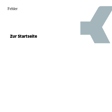
Fehler
500
el.split(...).at is not a function
Zur Startseite