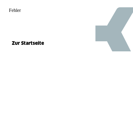
Fehler
500
el.split(...).at is not a function
Zur Startseite