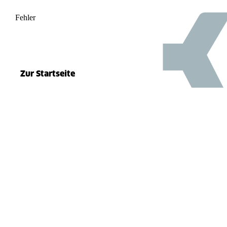
Fehler
500
el.split(...).at is not a function
Zur Startseite