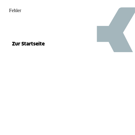
Fehler
500
el.split(...).at is not a function
Zur Startseite