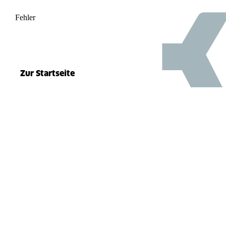
Fehler
500
el.split(...).at is not a function
Zur Startseite