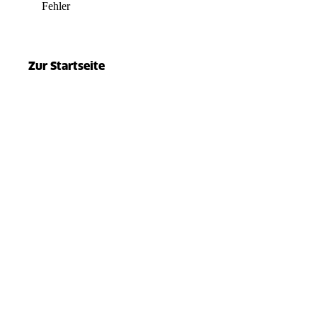
Fehler
el.split(...).at is not a function
Zur Startseite