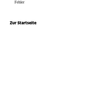
Fehler
el.split(...).at is not a function
Zur Startseite