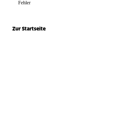
Fehler
el.split(...).at is not a function
Zur Startseite