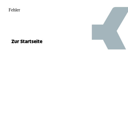
Fehler
500
el.split(...).at is not a function
Zur Startseite