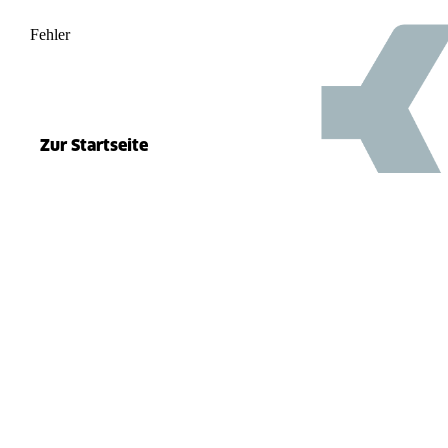
Fehler
500
el.split(...).at is not a function
Zur Startseite