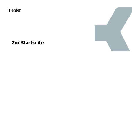
Fehler
500
el.split(...).at is not a function
Zur Startseite