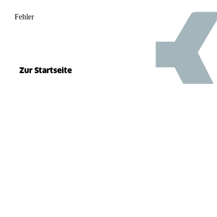
Fehler
500
el.split(...).at is not a function
Zur Startseite