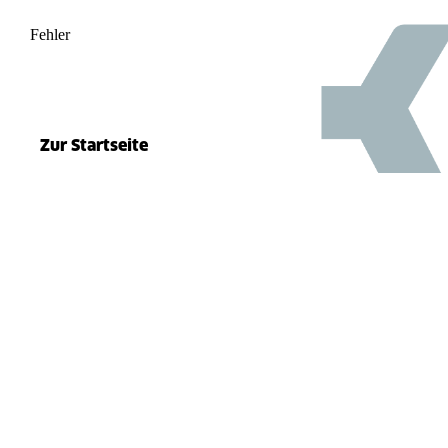
Fehler
500
el.split(...).at is not a function
Zur Startseite