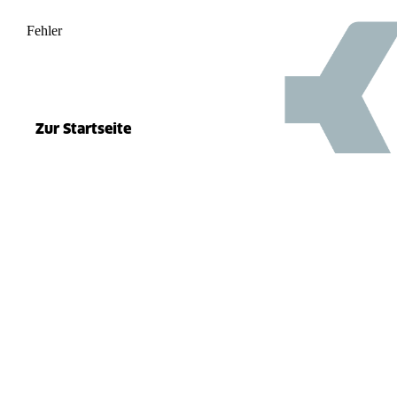
Fehler
500
el.split(...).at is not a function
Zur Startseite