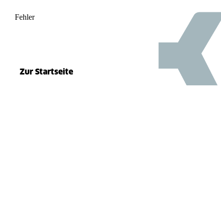
Fehler
500
el.split(...).at is not a function
Zur Startseite