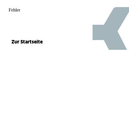
Fehler
500
el.split(...).at is not a function
Zur Startseite