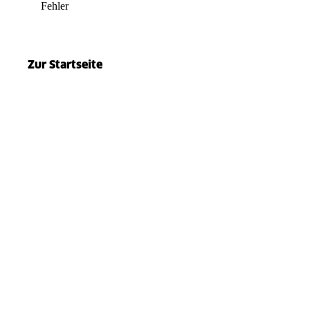
Fehler
el.split(...).at is not a function
Zur Startseite