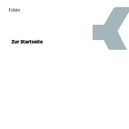
Fehler
500
el.split(...).at is not a function
Zur Startseite