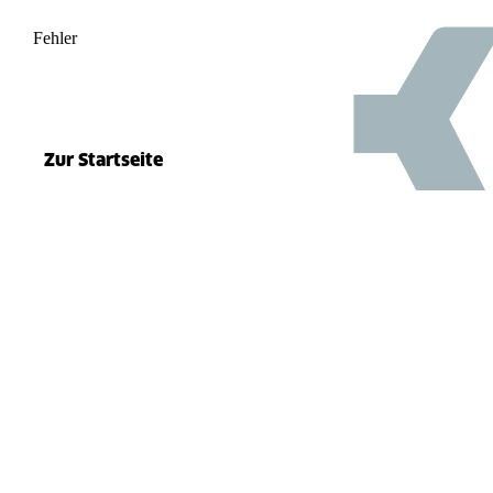
Fehler
500
el.split(...).at is not a function
Zur Startseite