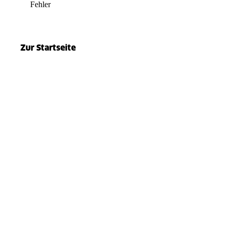
Fehler
el.split(...).at is not a function
Zur Startseite