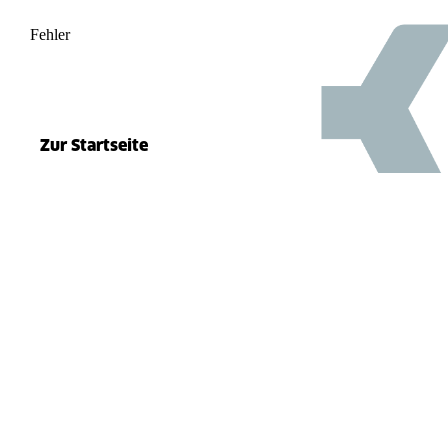
Fehler
500
el.split(...).at is not a function
Zur Startseite