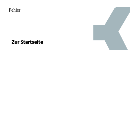
Fehler
500
el.split(...).at is not a function
Zur Startseite