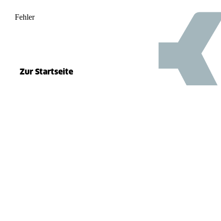
Fehler
500
el.split(...).at is not a function
Zur Startseite