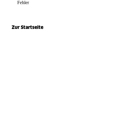
Fehler
el.split(...).at is not a function
Zur Startseite