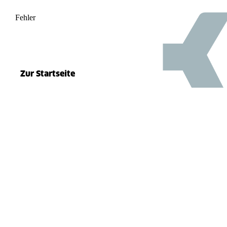
Fehler
500
el.split(...).at is not a function
Zur Startseite