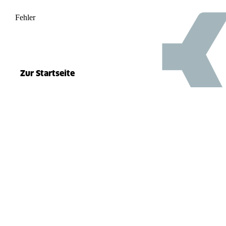
Fehler
500
el.split(...).at is not a function
Zur Startseite