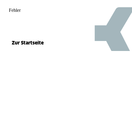
Fehler
500
el.split(...).at is not a function
Zur Startseite