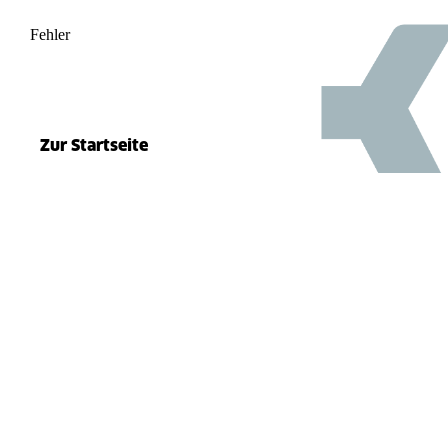
Fehler
500
el.split(...).at is not a function
Zur Startseite